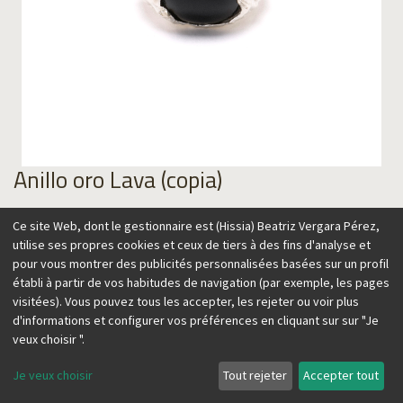
Anillo oro Lava (copia)
110,00
€
Ce site Web, dont le gestionnaire est (Hissia) Beatriz Vergara Pérez,
utilise ses propres cookies et ceux de tiers à des fins d'analyse et
pour vous montrer des publicités personnalisées basées sur un profil
établi à partir de vos habitudes de navigation (par exemple, les pages
visitées). Vous pouvez tous les accepter, les rejeter ou voir plus
Ajouter au panier
d'informations et configurer vos préférences en cliquant sur sur "Je
veux choisir ".
Je veux choisir
Tout rejeter
Accepter tout
Anillo inspirado en la textura de la lava, recordando el origen
volcánico de las Islas Canarias, hogar de nuestra marca.