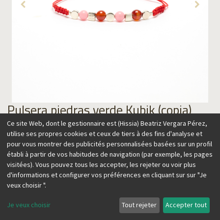
Pulsera piedras verde Kubik (copia)
Ce site Web, dont le gestionnaire est (Hissia) Beatriz Vergara Pérez,
69,00
€
utilise ses propres cookies et ceux de tiers à des fins d'analyse et
pour vous montrer des publicités personnalisées basées sur un profil
établi à partir de vos habitudes de navigation (par exemple, les pages
visitées). Vous pouvez tous les accepter, les rejeter ou voir plus
d'informations et configurer vos préférences en cliquant sur sur "Je
Ajouter au panier
veux choisir ".
Je veux choisir
Tout rejeter
Accepter tout
Esta colección combina distintos elementos para transmitir