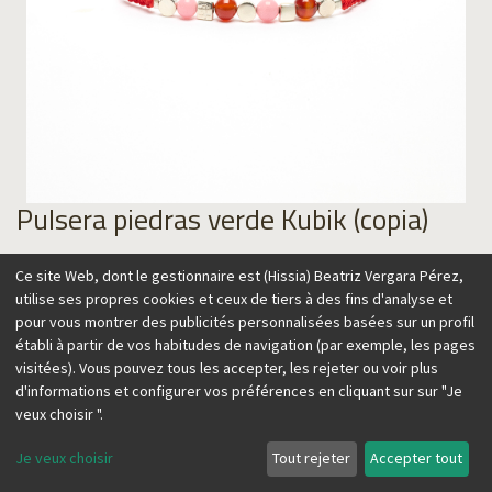
Pulsera piedras verde Kubik (copia)
69,00
€
Ce site Web, dont le gestionnaire est (Hissia) Beatriz Vergara Pérez,
utilise ses propres cookies et ceux de tiers à des fins d'analyse et
pour vous montrer des publicités personnalisées basées sur un profil
établi à partir de vos habitudes de navigation (par exemple, les pages
visitées). Vous pouvez tous les accepter, les rejeter ou voir plus
Ajouter au panier
d'informations et configurer vos préférences en cliquant sur sur "Je
veux choisir ".
Je veux choisir
Tout rejeter
Accepter tout
Esta colección combina distintos elementos para transmitir
un efecto sorprendente, con una inspiración urbana y