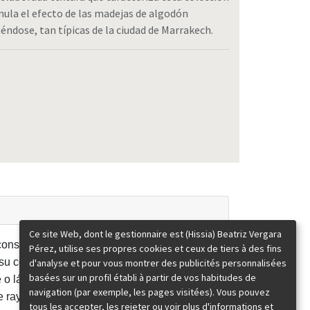
mula el efecto de las madejas de algodón
ñéndose, tan típicas de la ciudad de Marrakech.
Ce site Web, dont le gestionnaire est (Hissia) Beatriz Vergara
onsejos de uso y tratarla con delicadeza.
Pérez, utilise ses propres cookies et ceux de tiers à des fins
su contacto con agua, jabones o
d'analyse et pour vous montrer des publicités personnalisées
basées sur un profil établi à partir de vos habitudes de
 o lávala con agua y jabón (si no tiene
navigation (par exemple, les pages visitées). Vous pouvez
raye al contacto con otras joyas.
tous les accepter, les rejeter ou voir plus d'informations et