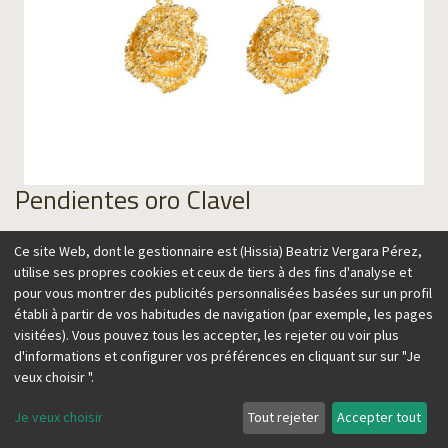
Pendientes oro Clavel
115,00
€
Ce site Web, dont le gestionnaire est (Hissia) Beatriz Vergara Pérez,
utilise ses propres cookies et ceux de tiers à des fins d'analyse et
pour vous montrer des publicités personnalisées basées sur un profil
établi à partir de vos habitudes de navigation (par exemple, les pages
visitées). Vous pouvez tous les accepter, les rejeter ou voir plus
Ajouter au panier
d'informations et configurer vos préférences en cliquant sur sur "Je
veux choisir ".
Je veux choisir
Tout rejeter
Accepter tout
Nuestros pendientes Clavel capturan la belleza de esta flor,
un icono de la cultura española y muy común en la región