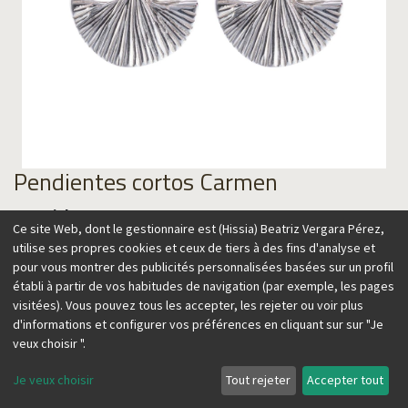
Pendientes cortos Carmen
Material
Ce site Web, dont le gestionnaire est (Hissia) Beatriz Vergara Pérez,
utilise ses propres cookies et ceux de tiers à des fins d'analyse et
pour vous montrer des publicités personnalisées basées sur un profil
établi à partir de vos habitudes de navigation (par exemple, les pages
99,00
€
visitées). Vous pouvez tous les accepter, les rejeter ou voir plus
d'informations et configurer vos préférences en cliquant sur sur "Je
veux choisir ".
Je veux choisir
Tout rejeter
Accepter tout
Ajouter au panier