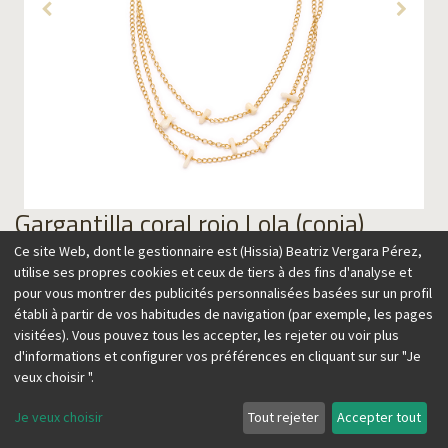
Gargantilla coral rojo Lola (copia)
Ce site Web, dont le gestionnaire est (Hissia) Beatriz Vergara Pérez,
95,00
€
utilise ses propres cookies et ceux de tiers à des fins d'analyse et
pour vous montrer des publicités personnalisées basées sur un profil
établi à partir de vos habitudes de navigation (par exemple, les pages
visitées). Vous pouvez tous les accepter, les rejeter ou voir plus
d'informations et configurer vos préférences en cliquant sur sur "Je
Ajouter au panier
veux choisir ".
Je veux choisir
Tout rejeter
Accepter tout
Este choker con cadenas esá realizado con piezas de coral