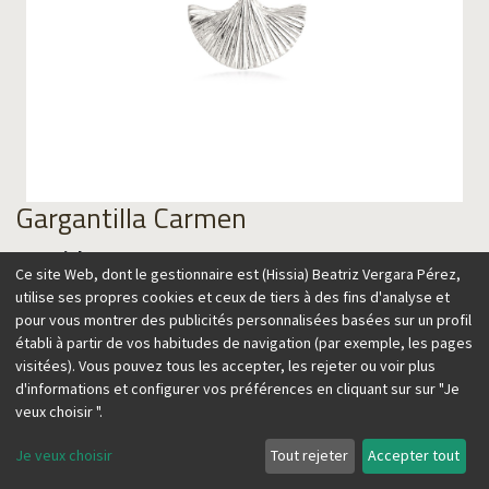
Gargantilla Carmen
Material
Ce site Web, dont le gestionnaire est (Hissia) Beatriz Vergara Pérez,
utilise ses propres cookies et ceux de tiers à des fins d'analyse et
pour vous montrer des publicités personnalisées basées sur un profil
établi à partir de vos habitudes de navigation (par exemple, les pages
99,00
€
visitées). Vous pouvez tous les accepter, les rejeter ou voir plus
d'informations et configurer vos préférences en cliquant sur sur "Je
veux choisir ".
Je veux choisir
Tout rejeter
Accepter tout
Ajouter au panier