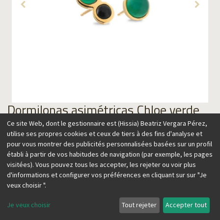
Dormilonas asimétricas Chloe verde
Ce site Web, dont le gestionnaire est (Hissia) Beatriz Vergara Pérez,
Cet article n'est plus disponible.
utilise ses propres cookies et ceux de tiers à des fins d'analyse et
pour vous montrer des publicités personnalisées basées sur un profil
établi à partir de vos habitudes de navigation (par exemple, les pages
visitées). Vous pouvez tous les accepter, les rejeter ou voir plus
Inspirados en la joyería bohemia de los años 70, los diseños
d'informations et configurer vos préférences en cliquant sur sur "Je
de esta colección transmiten un aire vintage en clave
veux choisir ".
contemporáneo.
Je veux choisir
Tout rejeter
Accepter tout