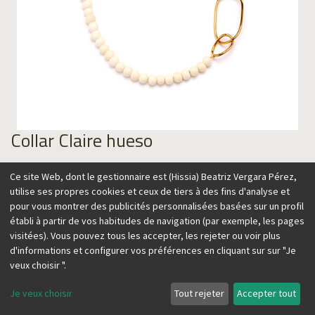
Collar Claire hueso
149,00
€
Ce site Web, dont le gestionnaire est (Hissia) Beatriz Vergara Pérez,
utilise ses propres cookies et ceux de tiers à des fins d'analyse et
pour vous montrer des publicités personnalisées basées sur un profil
établi à partir de vos habitudes de navigation (par exemple, les pages
visitées). Vous pouvez tous les accepter, les rejeter ou voir plus
Ajouter au panier
d'informations et configurer vos préférences en cliquant sur sur "Je
veux choisir ".
Je veux choisir
Tout rejeter
Accepter tout
Collar de bolas de hueso y eslabón irregular con un diseño
elegante y atemporal.