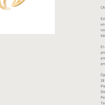
CA
Es
un
co
bá
El
pr
pr
pr
Óp
18
Pi
Di
Pe
Ta