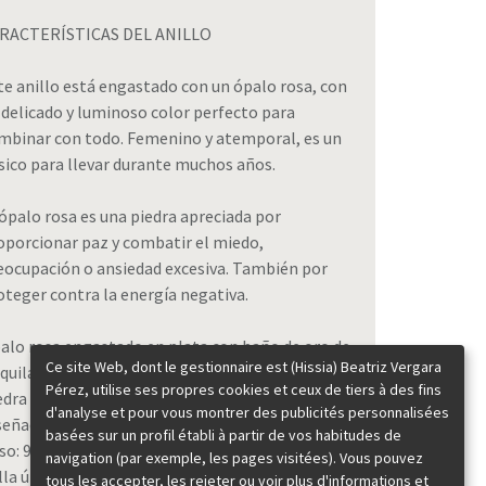
RACTERÍSTICAS DEL ANILLO
te anillo está engastado con un ópalo rosa, con
 delicado y luminoso color perfecto para
mbinar con todo. Femenino y atemporal, es un
sico para llevar durante muchos años.
 ópalo rosa es una piedra apreciada por
oporcionar paz y combatir el miedo,
eocupación o ansiedad excesiva. También por
oteger contra la energía negativa.
alo rosa engastado en plata con baño de oro de
Ce site Web, dont le gestionnaire est (Hissia) Beatriz Vergara
 quilates.
Pérez, utilise ses propres cookies et ceux de tiers à des fins
edra con talla oval cabujón de 20x15 mm.
d'analyse et pour vous montrer des publicités personnalisées
señado y realizado en España.
basées sur un profil établi à partir de vos habitudes de
so: 9 gramos.
navigation (par exemple, les pages visitées). Vous pouvez
lla única fácilmente ajustable. Podemos enviar
tous les accepter, les rejeter ou voir plus d'informations et