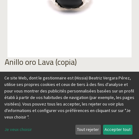
Anillo oro Lava (copia)
110,00
€
Ce site Web, dont le gestionnaire est (Hissia) Beatriz Vergara Pérez,
utilise ses propres cookies et ceux de tiers à des fins d'analyse et
pour vous montrer des publicités personnalisées basées sur un profil
établi à partir de vos habitudes de navigation (par exemple, les pages
visitées). Vous pouvez tous les accepter, les rejeter ou voir plus
Ajouter au panier
d'informations et configurer vos préférences en cliquant sur sur "Je
veux choisir ".
Je veux choisir
Tout rejeter
Accepter tout
Anillo inspirado en la textura de la lava, recordando el origen
volcánico de las Islas Canarias, hogar de nuestra marca.