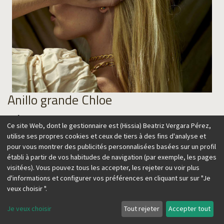
Anillo grande Chloe
Color
Ce site Web, dont le gestionnaire est (Hissia) Beatriz Vergara Pérez,
utilise ses propres cookies et ceux de tiers à des fins d'analyse et
pour vous montrer des publicités personnalisées basées sur un profil
établi à partir de vos habitudes de navigation (par exemple, les pages
85,00
€
visitées). Vous pouvez tous les accepter, les rejeter ou voir plus
d'informations et configurer vos préférences en cliquant sur sur "Je
veux choisir ".
Je veux choisir
Tout rejeter
Accepter tout
Ajouter au panier