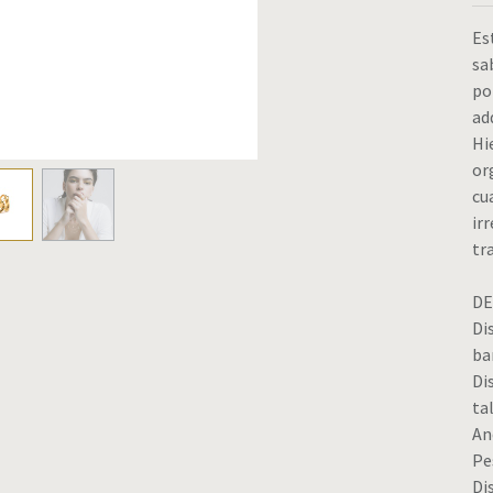
Es
sa
po
ad
Hi
or
cu
ir
tr
DE
Di
ba
Di
tal
An
Pes
Di