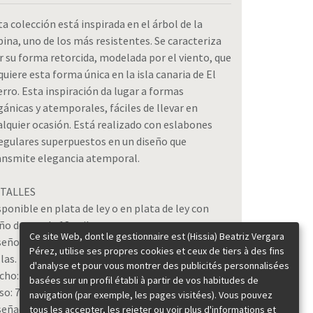
ta colección está inspirada en el árbol de la
bina, uno de los más resistentes. Se caracteriza
r su forma retorcida, modelada por el viento, que
quiere esta forma única en la isla canaria de El
erro. Esta inspiración da lugar a formas
gánicas y atemporales, fáciles de llevar en
alquier ocasión. Está realizado con eslabones
regulares superpuestos en un diseño que
ansmite elegancia atemporal.
TALLES
sponible en plata de ley o en plata de ley con
ño de oro de 18 quilates.
Ce site Web, dont le gestionnaire est (Hissia) Beatriz Vergara
seño abierto que permite ajustarlo a diferentes
Pérez, utilise ses propres cookies et ceux de tiers à des fins
las.
d'analyse et pour vous montrer des publicités personnalisées
cho: 1 cm.
basées sur un profil établi à partir de vos habitudes de
o: 7 gr.
navigation (par exemple, les pages visitées). Vous pouvez
señado y hecho en España
tous les accepter, les rejeter ou voir plus d'informations et